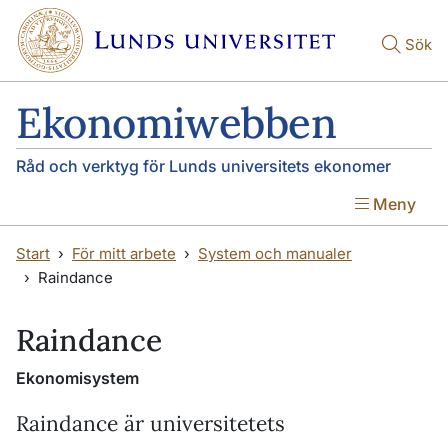
Hoppa till huvudinnehåll
Hoppa till huvudinnehåll
Sök
Ekonomiwebben
Råd och verktyg för Lunds universitets ekonomer
Meny
Start
För mitt arbete
System och manualer
Raindance
Raindance
Ekonomisystem
Raindance är universitetets