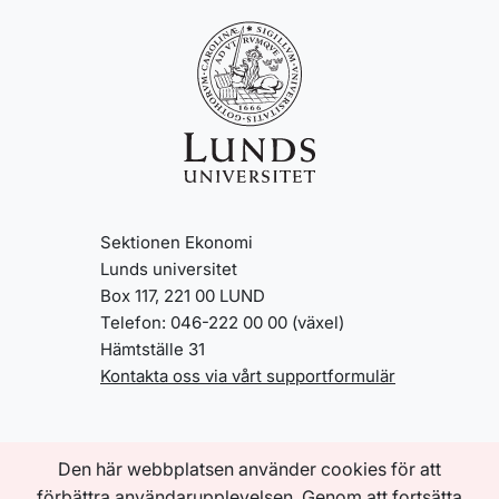
Sektionen Ekonomi
Lunds universitet
Box 117, 221 00 LUND
Telefon: 046-222 00 00 (växel)
Hämtställe 31
Kontakta oss via vårt supportformulär
Genvägar
Den här webbplatsen använder cookies för att
Innehåll A-Ö
förbättra användarupplevelsen. Genom att fortsätta