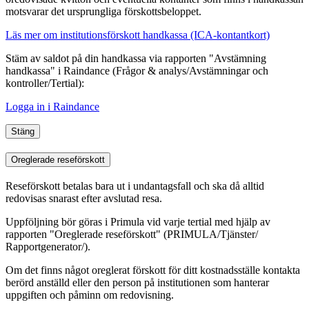
motsvarar det ursprungliga förskottsbeloppet.
Läs mer om institutionsförskott handkassa (ICA-kontantkort)
Stäm av saldot på din handkassa via rapporten "Avstämning
handkassa" i Raindance (Frågor & analys/Avstämningar
och
kontroller
/Tertial):
Logga in i Raindance
Stäng
Oreglerade reseförskott
Reseförskott betalas bara ut i undantagsfall och ska då alltid
redovisas snarast efter avslutad resa.
Uppföljning bör göras i Primula vid varje tertial med hjälp av
rapporten "Oreglerade reseförskott" (PRIMULA/Tjänster/
Rapportgenerator/).
Om det finns något oreglerat förskott för ditt kostnadsställe kontakta
berörd anställd eller den person på institutionen som hanterar
uppgiften och påminn om redovisning.