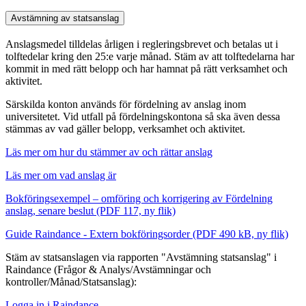
Avstämning av statsanslag
Anslagsmedel tilldelas årligen i regleringsbrevet och betalas ut i
tolftedelar kring den 25:e varje månad. Stäm av att tolftedelarna har
kommit in med rätt belopp och har hamnat på rätt verksamhet och
aktivitet.
Särskilda konton används för fördelning av anslag inom
universitetet. Vid utfall på fördelningskontona så ska även dessa
stämmas av vad gäller belopp, verksamhet och aktivitet.
Läs mer om hur du stämmer av och rättar anslag
Läs mer om vad anslag är
Bokföringsexempel – omföring och korrigering av Fördelning
anslag, senare beslut (PDF 117, ny flik)
Guide Raindance - Extern bokföringsorder (PDF 490 kB, ny flik)
Stäm av statsanslagen via rapporten "Avstämning statsanslag" i
Raindance (Frågor & Analys/Avstämningar
och
kontroller
/Månad/Statsanslag):
Logga in i Raindance