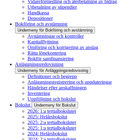
Vidareförmedling och återbetalning av bidrag
Utbetalning av stipendier
Handkassa
Depositioner
Bokföring och avstämning
Undermeny för Bokföring och avstämning
Avstämningar och kontroller
Kapitalflyttning
Omföring och korrigering av anslag
Rätta lönekontering
Bokför samfinansiering
Anläggningsredovisning
Undermeny för Anläggningsredovisning
Definitioner och begrepp
Anläggningsregistrering och uppdateringar
Händelser efter anskaffningen
Inventering
Uppföljning och bokslut
Bokslut
Undermeny för Bokslut
2026: 1:a tertialbokslutet
2025: Helårsbokslut
2025: 2:a tertialbokslutet
2025: 1:a tertialbokslutet
2024: Helårsbokslut
2024: 2:a tertialbokslutet