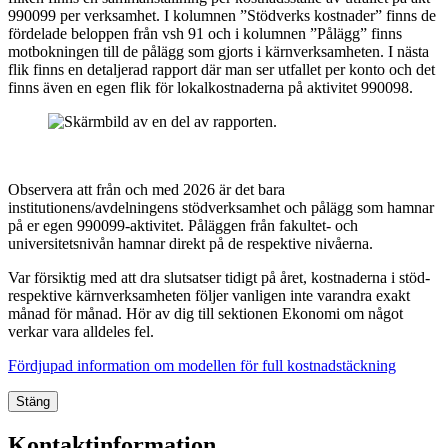
990099 per verksamhet. I kolumnen ”Stödverks kostnader” finns de
fördelade beloppen från vsh 91 och i kolumnen ”Pålägg” finns
motbokningen till de pålägg som gjorts i kärnverksamheten. I nästa
flik finns en detaljerad rapport där man ser utfallet per konto och det
finns även en egen flik för lokalkostnaderna på aktivitet 990098.
Observera att från och med 2026 är det bara
institutionens/avdelningens stödverksamhet och pålägg som hamnar
på er egen 990099-aktivitet. Påläggen från fakultet- och
universitetsnivån hamnar direkt på de respektive nivåerna.
Var försiktig med att dra slutsatser tidigt på året, kostnaderna i stöd-
respektive kärnverksamheten följer vanligen inte varandra exakt
månad för månad. Hör av dig till sektionen Ekonomi om något
verkar vara alldeles fel.
Fördjupad information om modellen för full kostnadstäckning
Stäng
Kontaktinformation