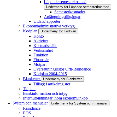
Löpande semesterkostnad
Undermeny för Löpande semesterkostnad
Semesterkostnader
Anläggningstillgångar
Utdata/rapporter
Ekonomiadministrativa verktyg
Kodplan
Undermeny för Kodplan
Konto
Aktivitet
Kostnadsställe
Verksamhet
Funktion
Finansiär
Motpart
Översättningslistor Orfi-Raindance
Kodplan 2004-2015
Blanketter
Undermeny för Blanketter
Tillägg i artikelregister
Tidplan
Bankinformation och intyg
Internutbildningar inom ekonomi/inköp
System och manualer
Undermeny för System och manualer
Raindance
EOS