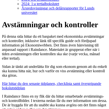
2024: 1:a tertialbokslutet
Årsredovisningar och delårsrapporter för Lunds
universitet
Avstämningar och kontroller
På denna sida hittar du ett baspaket med ekonomiska avstämningar
och kontroller, inklusive länk till specifik guide och fördjupad
information på Ekonomiwebben. Det finns även hänvisning till
anpassad rapport i Raindance. Materialet är grupperat efter när i
tiden avstämningen eller kontrollen ska ske (varje vecka, månad
eller tertial).
Sidan är tänkt att underlätta för dig som ekonom genom att du enkelt
ska kunna hitta när, hur och varför en viss avstämning eller kontroll
ska göras.
Här hittar du den senaste tidplanen, checklista samt övergripande
bokslutstidplan
I Raindance finns en ny flik där du hittar omarbetade avstämnings-
och kontrollbilder. I texterna nedan får du mer information om dessa.
De är byggda för att du snabbt ska kunna avgöra om det finns något