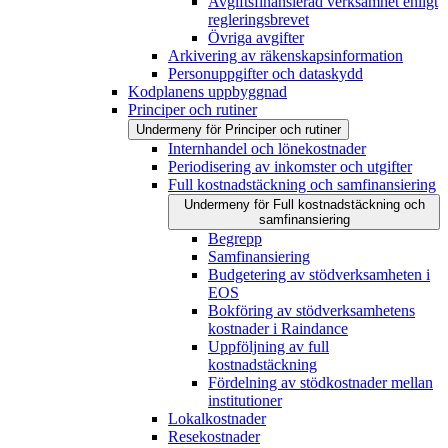
Avgiftsfinansierad verksamhet enligt
regleringsbrevet
Övriga avgifter
Arkivering av räkenskapsinformation
Personuppgifter och dataskydd
Kodplanens uppbyggnad
Principer och rutiner
Undermeny för Principer och rutiner
Internhandel och lönekostnader
Periodisering av inkomster och utgifter
Full kostnadstäckning och samfinansiering
Undermeny för Full kostnadstäckning och
samfinansiering
Begrepp
Samfinansiering
Budgetering av stödverksamheten i
EOS
Bokföring av stödverksamhetens
kostnader i Raindance
Uppföljning av full
kostnadstäckning
Fördelning av stödkostnader mellan
institutioner
Lokalkostnader
Resekostnader