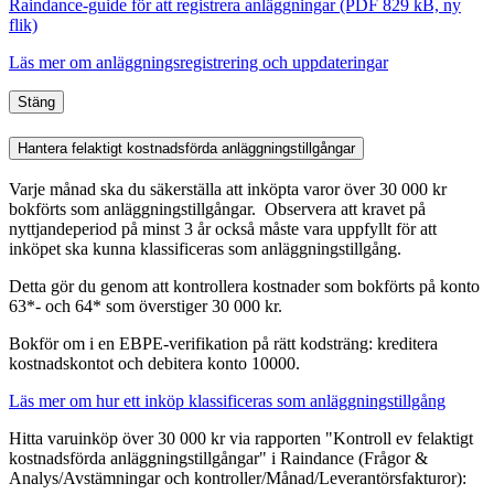
Raindance-guide för att registrera anläggningar (PDF 829 kB, ny
flik)
Läs mer om anläggningsregistrering och uppdateringar
Stäng
Hantera felaktigt kostnadsförda anläggningstillgångar
Varje månad ska du säkerställa att inköpta varor över 30 000 kr
bokförts som anläggningstillgångar. Observera att kravet på
nyttjandeperiod på minst 3 år också måste vara uppfyllt för att
inköpet ska kunna klassificeras som anläggningstillgång.
Detta gör du genom att kontrollera kostnader som bokförts på konto
63*- och 64* som överstiger 30 000 kr.
Bokför om i en EBPE-verifikation på rätt kodsträng: kreditera
kostnadskontot och debitera konto 10000.
Läs mer om hur ett inköp klassificeras som anläggningstillgång
Hitta varuinköp över 30 000 kr via rapporten "Kontroll ev felaktigt
kostnadsförda anläggningstillgångar" i Raindance (Frågor &
Analys/Avstämningar
och kontroller
/Månad/Leverantörsfakturor):