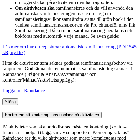
du högerklickar på aktiviteten i den här rapporten.
Om aktiviteten ska
samfinansieras och du vill använda den
automatiska samfinansieringen måste du lägga in
samfinansieringsvillkor samt ändra status till grön bock i den
vanliga samfinansieringsrapporten via Projektuppföljning flik
Samfinansiering. Då kommer samfinansiering beräknas och
bokföras med automatik varje månad. Se även guide:
Läs mer om hur du registrerar automatisk samfinansiering (PDF 545
kB, ny flik)
Hitta de aktiviteter som saknar godkänt samfinansieringsbehov via
rapporten "Godkännande av automatisk samfinansiering saknas" i
Raindance (Frågor & Analys/Avstämningar
och
kontroller
/Månad/Aktivitetsupplägg):
Logga in i Raindance
Stäng
Kontrollera att kontering finns upplagd på aktiviteten
På aktiviteter som ska periodiseras måste en kontering (konto –
finansiär – motpart) läggas in. Via rapporten "Kontering saknas" i
Raindance ser du vilka aktiviteter som måste kompletteras med