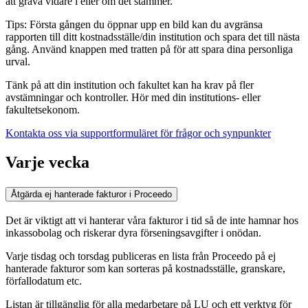
att gräva vidare i eller om det stämmer.
Tips: Första gången du öppnar upp en bild kan du avgränsa
rapporten till ditt kostnadsställe/din institution och spara det till nästa
gång. Använd knappen med tratten på för att spara dina personliga
urval.
Tänk på att din institution och fakultet kan ha krav på fler
avstämningar och kontroller. Hör med din institutions- eller
fakultetsekonom.
Kontakta oss via supportformuläret för frågor och synpunkter
Varje vecka
Åtgärda ej hanterade fakturor i Proceedo
Det är viktigt att vi hanterar våra fakturor i tid så de inte hamnar hos
inkassobolag och riskerar dyra förseningsavgifter i onödan.
Varje tisdag och torsdag publiceras en lista från Proceedo på ej
hanterade fakturor som kan sorteras på kostnadsställe, granskare,
förfallodatum etc.
Listan är tillgänglig för alla medarbetare på LU och ett verktyg för