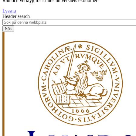
Råd och verktyg för Lunds universitets ekonomer
Lyssna
Header search