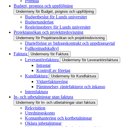
Primula
Budget, prognos och uppföljning
Undermeny för Budget, prognos och uppföljning
Budgetbeslut för Lunds universitet
Budgetunderlag
Regleringsbrev för Lunds universitet
Projektansökan och projektredovisning
Undermeny för Projektansökan och projektredovisning
Diarieföring av bidragskontrakt och uppdragsavtal
Fullkostnadskalkyl
Faktura
Undermeny för Faktura
Leverantörsfaktura
Undermeny för Leverantörsfaktura
Intrastat
Kontroll av företag
Kundfaktura
Undermeny för Kundfaktura
Vidarefakturering
Påminnelser, räntefakturor och inkasso
Internfaktura
In- och utbetalningar utan faktura
Undermeny för In- och utbetalningar utan faktura
Rekvisition
Utredningskonto
Kontanthantering och kortbetalningar
Oklara inbetalningar