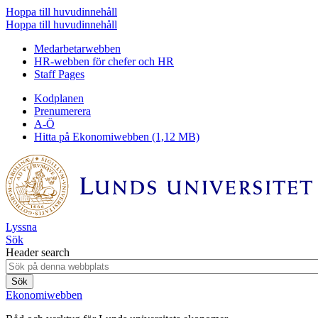
Hoppa till huvudinnehåll
Hoppa till huvudinnehåll
Medarbetarwebben
HR-webben för chefer och HR
Staff Pages
Kodplanen
Prenumerera
A-Ö
Hitta på Ekonomiwebben (1,12 MB)
Lyssna
Sök
Header search
Ekonomiwebben