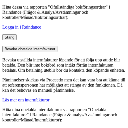
Hitta dessa via rapporten "Ofullständiga bokföringsordrar" i
Raindance (Frågor & Analys/Avstämningar
och
kontroller
/Månad/Bokföringsordrar):
Logga in i Raindance
Stäng
Bevaka obetalda internfakturor
Bevaka utställda internfakturor löpande för att följa upp att de blir
betalda. Den blir inte bokförd som intäkt förrän internfakturan
betalats. Om betalning uteblir bör du kontakta den köpande enheten.
Påminnelser skickas via Proceedo men det kan vara bra att känna till
att referenspersonen har möjlighet att stänga av den funktionen. Då
kan det behövas en manuell påminnelse.
Läs mer om internfakturor
Hitta dina obetalda internfakturor via rapporten "Obetalda
internfakturor" i Raindance (Frågor & analys/Avstämningar
och
kontroller
/Månad/Internfakturor):