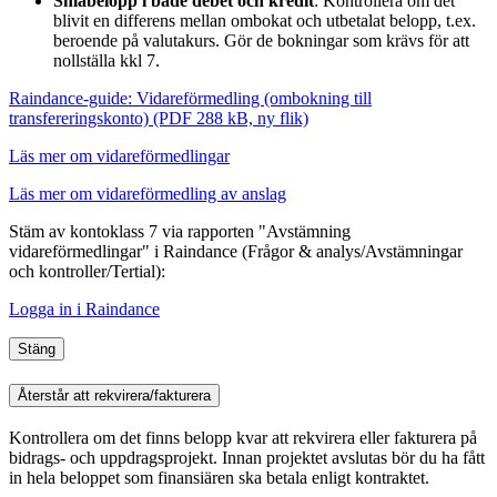
Småbelopp i både debet och kredit
: Kontrollera om det
blivit en differens mellan ombokat och utbetalat belopp, t.ex.
beroende på valutakurs. Gör de bokningar som krävs för att
nollställa kkl 7.
Raindance-guide: Vidareförmedling (ombokning till
transfereringskonto) (PDF 288 kB, ny flik)
Läs mer om vidareförmedlingar
Läs mer om vidareförmedling av anslag
Stäm av kontoklass 7 via rapporten "Avstämning
vidareförmedlingar" i Raindance (Frågor & analys/Avstämningar
och kontroller
/Tertial):
Logga in i Raindance
Stäng
Återstår att rekvirera/fakturera
Kontrollera om det finns belopp kvar att rekvirera eller fakturera på
bidrags- och uppdragsprojekt. Innan projektet avslutas bör du ha fått
in hela beloppet som finansiären ska betala enligt kontraktet.