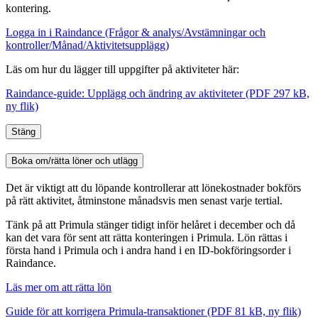
kontering.
Logga in i Raindance (Frågor & analys/Avstämningar och
kontroller/Månad/Aktivitetsupplägg)
Läs om hur du lägger till uppgifter på aktiviteter här:
Raindance-guide: Upplägg och ändring av aktiviteter (PDF 297 kB,
ny flik)
Stäng
Boka om/rätta löner och utlägg
Det är viktigt att du löpande kontrollerar att lönekostnader bokförs
på rätt aktivitet, åtminstone månadsvis men senast varje tertial.
Tänk på att Primula stänger tidigt inför helåret i december och då
kan det vara för sent att rätta konteringen i Primula. Lön rättas i
första hand i Primula och i andra hand i en ID-bokföringsorder i
Raindance.
Läs mer om att rätta lön
Guide för att korrigera Primula-transaktioner (PDF 81 kB, ny flik)