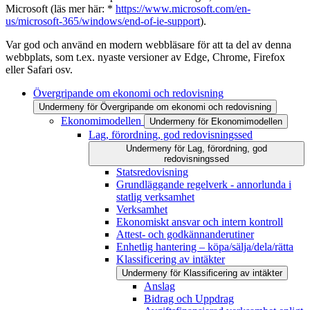
Microsoft (läs mer här: *
https://www.microsoft.com/en-
us/microsoft-365/windows/end-of-ie-support
).
Var god och använd en modern webbläsare för att ta del av denna
webbplats, som t.ex. nyaste versioner av Edge, Chrome, Firefox
eller Safari osv.
Övergripande om ekonomi och redovisning
Undermeny för Övergripande om ekonomi och redovisning
Ekonomimodellen
Undermeny för Ekonomimodellen
Lag, förordning, god redovisningssed
Undermeny för Lag, förordning, god
redovisningssed
Statsredovisning
Grundläggande regelverk - annorlunda i
statlig verksamhet
Verksamhet
Ekonomiskt ansvar och intern kontroll
Attest- och godkännanderutiner
Enhetlig hantering – köpa/sälja/dela/rätta
Klassificering av intäkter
Undermeny för Klassificering av intäkter
Anslag
Bidrag och Uppdrag