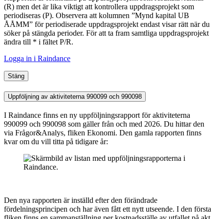
(R) men det är lika viktigt att kontrollera uppdragsprojekt som
periodiseras (P). Observera att kolumnen ”Mynd kapital UB
ÅÅMM” för periodiserade uppdragsprojekt endast visar rätt när du
söker på stängda perioder. För att ta fram samtliga uppdragsprojekt
ändra till * i fältet P/R.
Logga in i Raindance
Stäng
Uppföljning av aktiviteterna 990099 och 990098
I Raindance finns en ny uppföljningsrapport för aktiviteterna
990099 och 990098 som gäller från och med 2026. Du hittar den
via Frågor&Analys, fliken Ekonomi. Den gamla rapporten finns
kvar om du vill titta på tidigare år:
Den nya rapporten är inställd efter den förändrade
fördelningsprincipen och har även fått ett nytt utseende. I den första
fliken finns en sammanställning per kostnadsställe av utfallet på akt