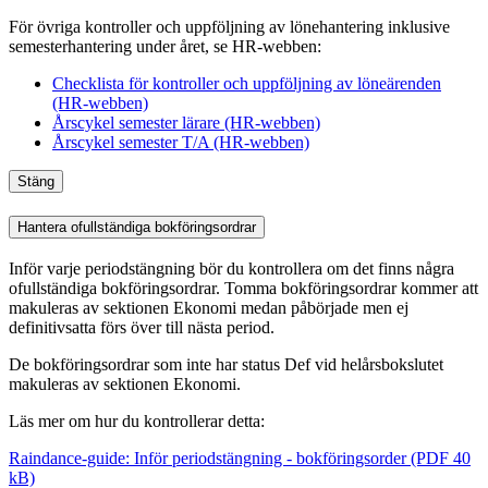
För övriga kontroller och uppföljning av lönehantering inklusive
semesterhantering under året, se HR-webben:
Checklista för kontroller och uppföljning av löneärenden
(HR-webben)
Årscykel semester lärare (HR-webben)
Årscykel semester T/A (HR-webben)
Stäng
Hantera ofullständiga bokföringsordrar
Inför varje periodstängning bör du kontrollera om det finns några
ofullständiga bokföringsordrar. Tomma bokföringsordrar kommer att
makuleras av sektionen Ekonomi medan påbörjade men ej
definitivsatta förs över till nästa period.
De bokföringsordrar som inte har status Def vid helårsbokslutet
makuleras av sektionen Ekonomi.
Läs mer om hur du kontrollerar detta:
Raindance-guide: Inför periodstängning - bokföringsorder (PDF 40
kB)