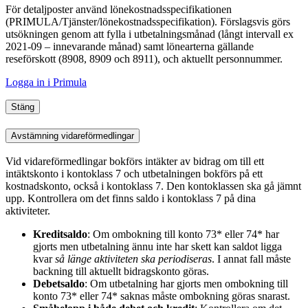
För detaljposter använd lönekostnadsspecifikationen
(PRIMULA/Tjänster/lönekostnadsspecifikation). Förslagsvis görs
utsökningen genom att fylla i utbetalningsmånad (långt intervall ex
2021-09 – innevarande månad) samt lönearterna gällande
reseförskott (8908, 8909 och 8911), och aktuellt personnummer.
Logga in i Primula
Stäng
Avstämning vidareförmedlingar
Vid vidareförmedlingar bokförs intäkter av bidrag om till ett
intäktskonto i kontoklass 7 och utbetalningen bokförs på ett
kostnadskonto, också i kontoklass 7. Den kontoklassen ska gå jämnt
upp. Kontrollera om det finns saldo i kontoklass 7 på dina
aktiviteter.
Kreditsaldo
: Om ombokning till konto 73* eller 74* har
gjorts men utbetalning ännu inte har skett kan saldot ligga
kvar
så länge aktiviteten ska periodiseras
. I annat fall måste
backning till aktuellt bidragskonto göras.
Debetsaldo
: Om utbetalning har gjorts men ombokning till
konto 73* eller 74* saknas måste ombokning göras snarast.